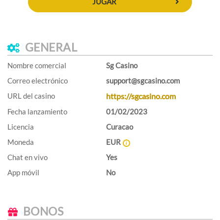
JUGAR
GENERAL
Nombre comercial
Sg Casino
Correo electrónico
support@sgcasino.com
URL del casino
https://sgcasino.com
Fecha lanzamiento
01/02/2023
Licencia
Curacao
Moneda
EUR
Chat en vivo
Yes
App móvil
No
BONOS