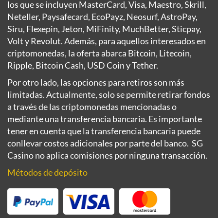
los que se incluyen MasterCard, Visa, Maestro, Skrill,
Neteller, Paysafecard, EcoPayz, Neosurf, AstroPay,
Siru, Flexepin, Jeton, MiFinity, MuchBetter, Sticpay,
Volt y Revolut. Además, para aquellos interesados en
criptomonedas, la oferta abarca Bitcoin, Litecoin,
Ripple, Bitcoin Cash, USD Coin y Tether.
Por otro lado, las opciones para retiros son más
limitadas. Actualmente, solo se permite retirar fondos
a través de las criptomonedas mencionadas o
mediante una transferencia bancaria. Es importante
tener en cuenta que la transferencia bancaria puede
conllevar costos adicionales por parte del banco. SG
Casino no aplica comisiones por ninguna transacción.
Métodos de depósito