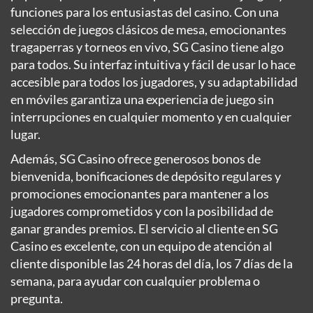
funciones para los entusiastas del casino. Con una
selección de juegos clásicos de mesa, emocionantes
tragaperras y torneos en vivo, SG Casino tiene algo
para todos. Su interfaz intuitiva y fácil de usar lo hace
accesible para todos los jugadores, y su adaptabilidad
en móviles garantiza una experiencia de juego sin
interrupciones en cualquier momento y en cualquier
lugar.
Además, SG Casino ofrece generosos bonos de
bienvenida, bonificaciones de depósito regulares y
promociones emocionantes para mantener a los
jugadores comprometidos y con la posibilidad de
ganar grandes premios. El servicio al cliente en SG
Casino es excelente, con un equipo de atención al
cliente disponible las 24 horas del día, los 7 días de la
semana, para ayudar con cualquier problema o
pregunta.