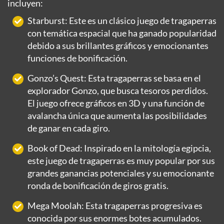
incluyen:
Starburst: Este es un clásico juego de tragaperras
con temática espacial que ha ganado popularidad
debido a sus brillantes gráficos y emocionantes
funciones de bonificación.
Gonzo’s Quest: Esta tragaperras se basa en el
explorador Gonzo, que busca tesoros perdidos.
El juego ofrece gráficos en 3D y una función de
avalancha única que aumenta las posibilidades
de ganar en cada giro.
Book of Dead: Inspirado en la mitología egipcia,
este juego de tragaperras es muy popular por sus
grandes ganancias potenciales y su emocionante
ronda de bonificación de giros gratis.
Mega Moolah: Esta tragaperras progresiva es
conocida por sus enormes botes acumulados.