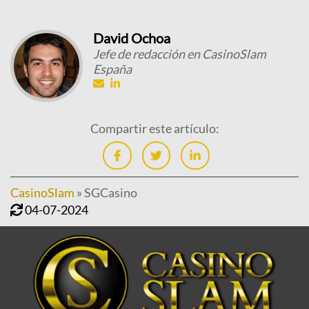
David Ochoa
Jefe de redacción en CasinoSlam
España
Compartir este artículo:
CasinoSlam
»
SGCasino
04-07-2024