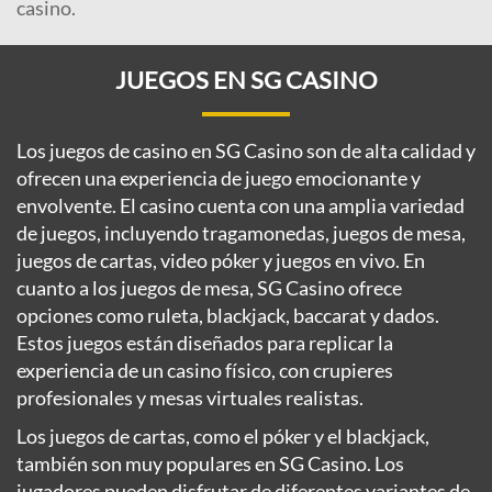
casino.
JUEGOS EN SG CASINO
Los juegos de casino en SG Casino son de alta calidad y
ofrecen una experiencia de juego emocionante y
envolvente. El casino cuenta con una amplia variedad
de juegos, incluyendo tragamonedas, juegos de mesa,
juegos de cartas, video póker y juegos en vivo. En
cuanto a los juegos de mesa, SG Casino ofrece
opciones como ruleta, blackjack, baccarat y dados.
Estos juegos están diseñados para replicar la
experiencia de un casino físico, con crupieres
profesionales y mesas virtuales realistas.
Los juegos de cartas, como el póker y el blackjack,
también son muy populares en SG Casino. Los
jugadores pueden disfrutar de diferentes variantes de