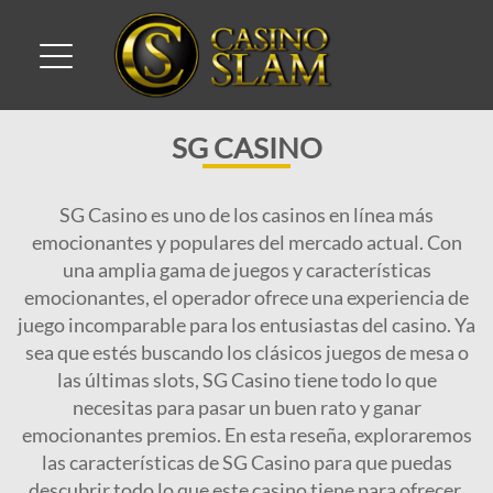
SG CASINO
SG Casino es uno de los casinos en línea más
emocionantes y populares del mercado actual. Con
una amplia gama de juegos y características
emocionantes, el operador ofrece una experiencia de
juego incomparable para los entusiastas del casino. Ya
sea que estés buscando los clásicos juegos de mesa o
las últimas slots, SG Casino tiene todo lo que
necesitas para pasar un buen rato y ganar
emocionantes premios. En esta reseña, exploraremos
las características de SG Casino para que puedas
descubrir todo lo que este casino tiene para ofrecer.