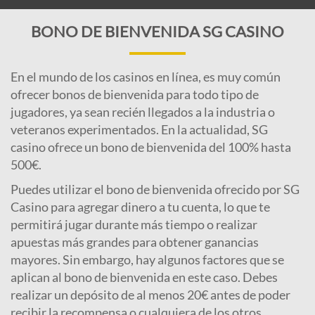
BONO DE BIENVENIDA SG CASINO
En el mundo de los casinos en línea, es muy común
ofrecer bonos de bienvenida para todo tipo de
jugadores, ya sean recién llegados a la industria o
veteranos experimentados. En la actualidad, SG
casino ofrece un bono de bienvenida del 100% hasta
500€.
Puedes utilizar el bono de bienvenida ofrecido por SG
Casino para agregar dinero a tu cuenta, lo que te
permitirá jugar durante más tiempo o realizar
apuestas más grandes para obtener ganancias
mayores. Sin embargo, hay algunos factores que se
aplican al bono de bienvenida en este caso. Debes
realizar un depósito de al menos 20€ antes de poder
recibir la recompensa o cualquiera de los otros