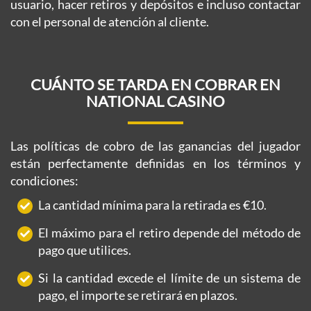
usuario, hacer retiros y depósitos e incluso contactar
con el personal de atención al cliente.
CUÁNTO SE TARDA EN COBRAR EN
NATIONAL CASINO
Las políticas de cobro de las ganancias del jugador
están perfectamente definidas en los términos y
condiciones:
La cantidad mínima para la retirada es €10.
El máximo para el retiro depende del método de
pago que utilices.
Si la cantidad excede el límite de un sistema de
pago, el importe se retirará en plazos.