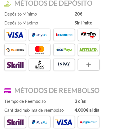
MÉTODOS DE DEPÓSITO
Depósito Mínimo
20€
Depósito Máximo
Sin límite
MÉTODOS DE REEMBOLSO
Tiempo de Reembolso
3 días
Cantidad máxima de reembolso
4.000€ al día