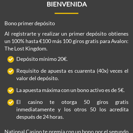
BIENVENIDA
Bono primer depósito
Al registrarte y realizar un primer depósito obtienes
un 100% hasta €100 más 100 giros gratis para Avalon:
The Lost Kingdom.
Depósito mínimo 20€.
Requisito de apuesta es cuarenta (40x) veces el
valor del depósito.
La apuesta máxima con un bono activo es de 5€.
El casino te otorga 50 giros gratis
inmediatamente y los otros 50 los acredita
después de 24 horas.
National Casino te premia con un bono por el segundo