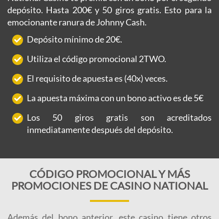
depósito. Hasta 200€ y 50 giros gratis. Esto para la
emocionante ranura de Johnny Cash.
Depósito mínimo de 20€.
Utiliza el código promocional 2TWO.
El requisito de apuesta es (40x) veces.
La apuesta máxima con un bono activo es de 5€
Los 50 giros gratis son acreditados
inmediatamente después del depósito.
CÓDIGO PROMOCIONAL Y MÁS
PROMOCIONES DE CASINO NATIONAL
Además del bono anterior, este casino tiene otros