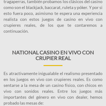
tragaperras, también probamos los clásicos del casino
como son el blackjack, baccarat, ruleta y póker. Y por si
esto fuera poco, asimismo te espera una experiencia
realista con estos juegos de casino en vivo con
crupieres reales, de los que te contaremos a
continuación.
NATIONAL CASINO EN VIVO CON
CRUPIER REAL
Es atractivamente inigualable el realismo presentado
en los juegos en vivo con crupieres reales. Es como
sentarse a la mesa de un casino físico, con chicos en
vivo con sonidos reales. Entre los juegos más
importantes del género en vivo con dealer, hemos
probado las mesas de: