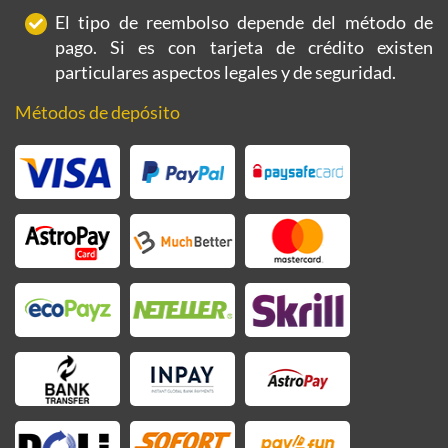
El tipo de reembolso depende del método de
pago. Si es con tarjeta de crédito existen
particulares aspectos legales y de seguridad.
Métodos de depósito