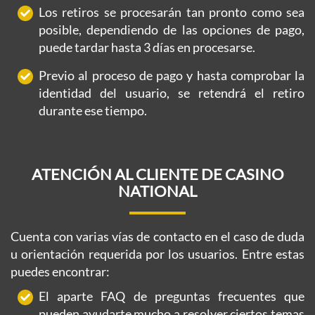
Los retiros se procesarán tan pronto como sea
posible, dependiendo de las opciones de pago,
puede tardar hasta 3 días en procesarse.
Previo al proceso de pago y hasta comprobar la
identidad del usuario, se retendrá el retiro
durante ese tiempo.
ATENCIÓN AL CLIENTE DE CASINO
NATIONAL
Cuenta con varias vías de contacto en el caso de duda
u orientación requerida por los usuarios. Entre estas
puedes encontrar:
El aparte FAQ de preguntas frecuentes que
pueden ayudarte mucho a resolver ciertos temas