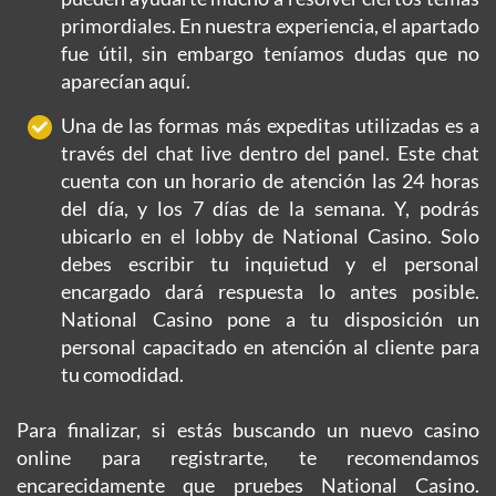
primordiales. En nuestra experiencia, el apartado
fue útil, sin embargo teníamos dudas que no
aparecían aquí.
Una de las formas más expeditas utilizadas es a
través del chat live dentro del panel. Este chat
cuenta con un horario de atención las 24 horas
del día, y los 7 días de la semana. Y, podrás
ubicarlo en el lobby de National Casino. Solo
debes escribir tu inquietud y el personal
encargado dará respuesta lo antes posible.
National Casino pone a tu disposición un
personal capacitado en atención al cliente para
tu comodidad.
Para finalizar, si estás buscando un nuevo casino
online para registrarte, te recomendamos
encarecidamente que pruebes National Casino.