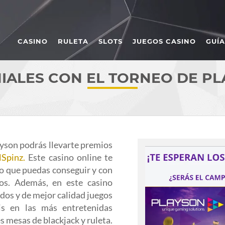
CASINO
RULETA
SLOTS
JUEGOS CASINO
GUÍA
IALES CON EL TORNEO DE P
ayson podrás llevarte premios
lSpinz.
Este casino online te
no que puedas conseguir y con
ios. Además, en este casino
idos y de mejor calidad juegos
is en las más entretenidas
 mesas de blackjack y ruleta.