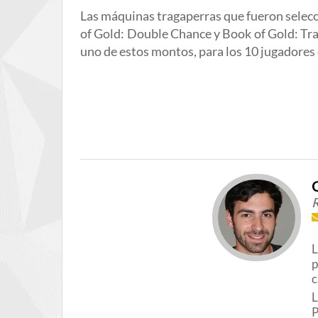
Las máquinas tragaperras que fueron selecc
of Gold: Double Chance y Book of Gold: Trad
uno de estos montos, para los 10 jugadores 
R
L
p
c
L
P