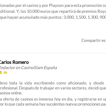
ionadas por el casino y por Playson para esta promoción so
itional. Y, los 10.000 euros que repartirá de premios Roya
que hayan acumulado más puntos: 3.000, 1.500, 1.300, 900,
Compartir est
Carlos Romero
edactor en CasinoSlam España
levo toda la vida escribiendo como aficionado, y desd
rofesional. Después de trabajar en varios sectores, decidí qu
asinos online.
a oferta de casinos es inmensa hoy en día, y registrarse en u
or lo que cada semana hay suculentas nuevas promociones par