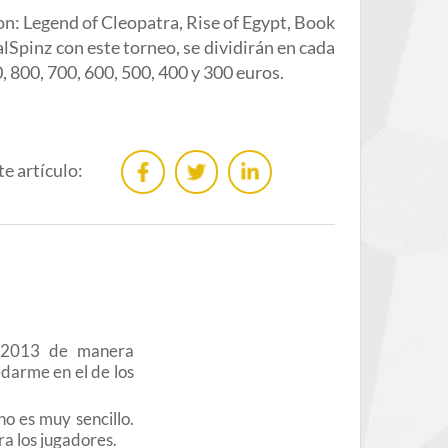
n: Legend of Cleopatra, Rise of Egypt, Book
lSpinz con este torneo, se dividirán en cada
 800, 700, 600, 500, 400 y 300 euros.
e artículo:
e 2013 de manera
edarme en el de los
no es muy sencillo.
a los jugadores.