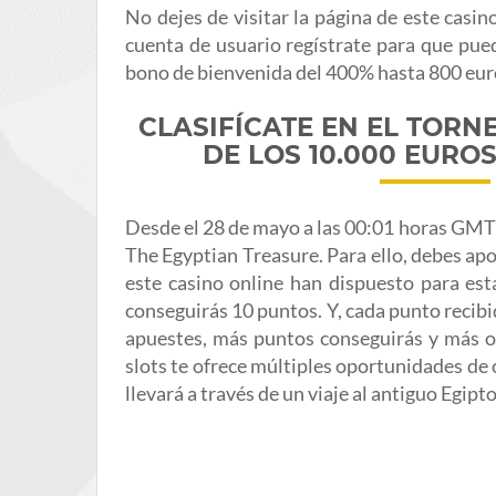
No dejes de visitar la página de este casin
cuenta de usuario regístrate para que pue
bono de bienvenida del 400% hasta 800 euro
CLASIFÍCATE EN EL TORN
DE LOS 10.000 EURO
Desde el 28 de mayo a las 00:01 horas GMT y
The Egyptian Treasure. Para ello, debes apo
este casino online han dispuesto para es
conseguirás 10 puntos. Y, cada punto recibid
apuestes, más puntos conseguirás y más o
slots te ofrece múltiples oportunidades de c
llevará a través de un viaje al antiguo Egip